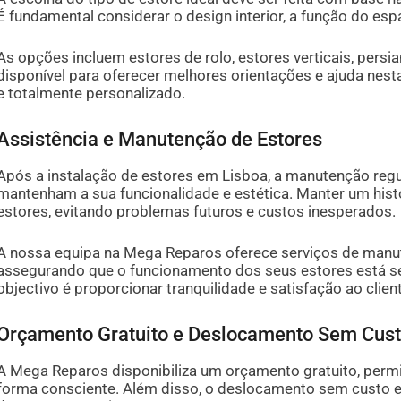
É fundamental considerar o design interior, a função do espa
As opções incluem estores de rolo, estores verticais, pers
disponível para oferecer melhores orientações e ajuda nest
e totalmente personalizado.
Assistência e Manutenção de Estores
Após a instalação de estores em Lisboa, a manutenção regu
mantenham a sua funcionalidade e estética. Manter um hist
estores, evitando problemas futuros e custos inesperados.
A nossa equipa na Mega Reparos oferece serviços de manut
assegurando que o funcionamento dos seus estores está s
objectivo é proporcionar tranquilidade e satisfação ao clien
Orçamento Gratuito e Deslocamento Sem Cust
A Mega Reparos disponibiliza um orçamento gratuito, permi
forma consciente. Além disso, o deslocamento sem custo em