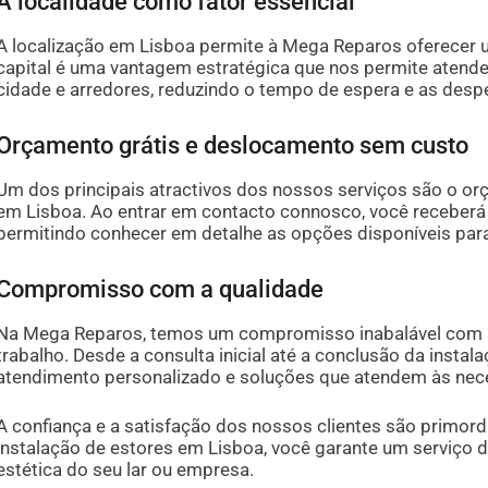
A localidade como fator essencial
A localização em Lisboa permite à Mega Reparos oferecer um
capital é uma vantagem estratégica que nos permite atende
cidade e arredores, reduzindo o tempo de espera e as de
Orçamento grátis e deslocamento sem custo
Um dos principais atractivos dos nossos serviços são o o
em Lisboa. Ao entrar em contacto connosco, você receber
permitindo conhecer em detalhe as opções disponíveis para 
Compromisso com a qualidade
Na Mega Reparos, temos um compromisso inabalável com a
trabalho. Desde a consulta inicial até a conclusão da insta
atendimento personalizado e soluções que atendem às nece
A confiança e a satisfação dos nossos clientes são primord
instalação de estores em Lisboa, você garante um serviço de
estética do seu lar ou empresa.