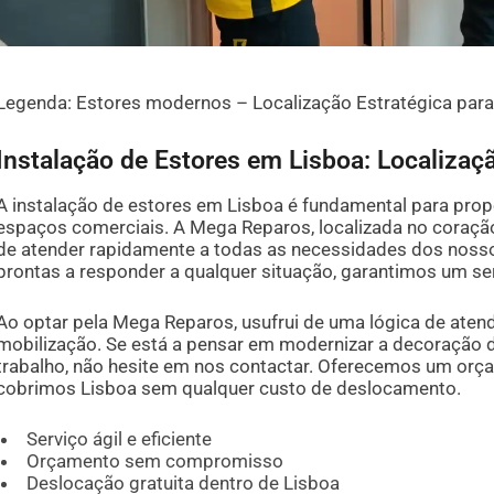
Legenda: Estores modernos – Localização Estratégica par
Instalação de Estores em Lisboa: Localizaç
A instalação de estores em Lisboa é fundamental para prop
espaços comerciais. A Mega Reparos, localizada no coraçã
de atender rapidamente a todas as necessidades dos nosso
prontas a responder a qualquer situação, garantimos um ser
Ao optar pela Mega Reparos, usufrui de uma lógica de aten
mobilização. Se está a pensar em modernizar a decoração d
trabalho, não hesite em nos contactar. Oferecemos um orçam
cobrimos Lisboa sem qualquer custo de deslocamento.
Serviço ágil e eficiente
Orçamento sem compromisso
Deslocação gratuita dentro de Lisboa