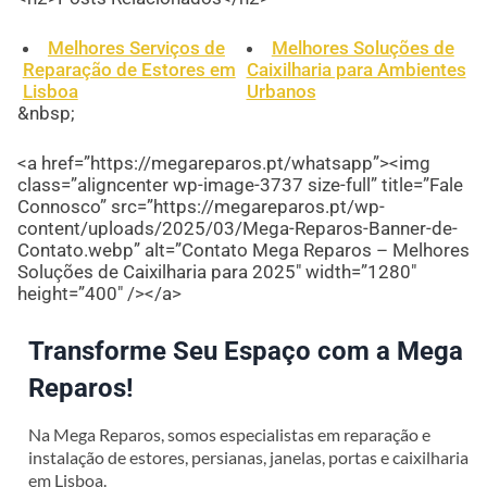
Melhores Serviços de
Melhores Soluções de
Reparação de Estores em
Caixilharia para Ambientes
Lisboa
Urbanos
&nbsp;
<a href=”https://megareparos.pt/whatsapp”><img
class=”aligncenter wp-image-3737 size-full” title=”Fale
Connosco” src=”https://megareparos.pt/wp-
content/uploads/2025/03/Mega-Reparos-Banner-de-
Contato.webp” alt=”Contato Mega Reparos – Melhores
Soluções de Caixilharia para 2025″ width=”1280″
height=”400″ /></a>
Transforme Seu Espaço com a Mega
Reparos!
Na Mega Reparos, somos especialistas em reparação e
instalação de estores, persianas, janelas, portas e caixilharia
em Lisboa.