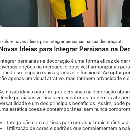
Explore novas ideias para integrar persianas na sua decoração!
Novas Ideias para Integrar Persianas na De
Integrar persianas na decoração é uma forma eficaz de da
diversas opções no mercado, é possível harmonizar as persi
criando um espaço mais agradável e funcional. Ao optar por
não apenas um visual atrativo, mas também privacidade e c
As novas ideias para integrar persianas na decoração abra
Desde persianas verticais em escritórios modernos até pe
versatilidade é um dos principais benefícios. Assim, pode p
uma estética coesa e contemporânea, sem nunca compromet
Integração com cortinas para um visual mais sofisticad
Utilização de cores e padrões que complementem a pal