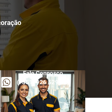
coração
Fale Connosco
(+351) 926 529 829