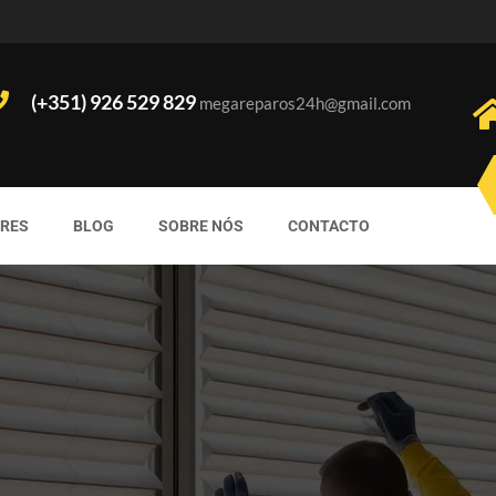
(+351) 926 529 829
megareparos24h@gmail.com
ORES
BLOG
SOBRE NÓS
CONTACTO