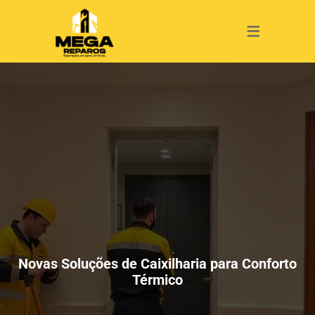
SERVIÇOS
CAIXILHARI
PERSIANAS
JANELAS
ESTORES
PORTAS
ESTORES
REPAROS
REPAROS
REPAROS
REPAROS
REPAROS
PERSIANAS
INSTALAÇÕES
INSTALAÇÃO
INSTALAÇÃO
INSTALAÇÃO
INSTALAÇÃO
PORTAS
MANUTENÇÃO
MANUTENÇÃO
MANUTENÇÃO
MANUTENÇÃO
MANUTENÇÃO
JANELAS
LIMPEZA
LIMPEZA
CAIXILHARIA
Novas Soluções de Caixilharia para Conforto
Térmico