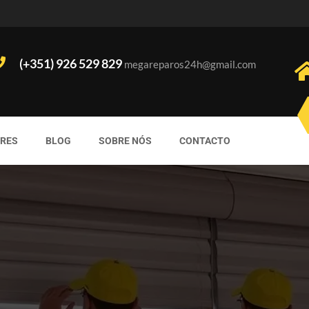
(+351) 926 529 829
megareparos24h@gmail.com
ORES
BLOG
SOBRE NÓS
CONTACTO