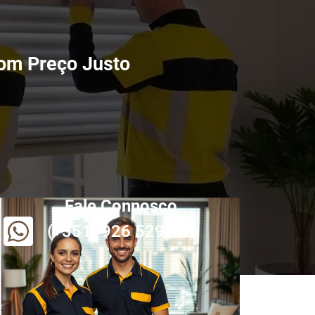
com Preço Justo
Fale Connosco
(+351) 926 529 829