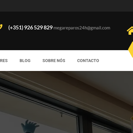
(+351) 926 529 829
megareparos24h@gmail.com
ORES
BLOG
SOBRE NÓS
CONTACTO