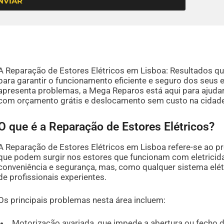
NVIAR
A Reparação de Estores Elétricos em Lisboa: Resultados q
para garantir o funcionamento eficiente e seguro dos seus 
apresenta problemas, a Mega Reparos está aqui para ajudar
com orçamento grátis e deslocamento sem custo na cidade
O que é a Reparação de Estores Elétricos?
A Reparação de Estores Elétricos em Lisboa refere-se ao p
que podem surgir nos estores que funcionam com eletricid
conveniência e segurança, mas, como qualquer sistema elét
de profissionais experientes.
Os principais problemas nesta área incluem:
Motorização avariada, que impede a abertura ou fecho 