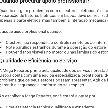
Quando procurar apoio profissional?
Quando surgem problemas com os estores elétricos, é esse
Reparação de Estores Elétricos em Lisboa deve ser realiz
apenas a parte elétrica, mas também a interação mecânica
Busque ajuda profissional quando:
O estore não responde ao controle remoto ou ao interru
Note barulhos estranhos durante a operação do estore
Houver danos visíveis no motor ou nas lâminas do esto
Qualidade e Eficiência no Serviço
A Mega Reparos prima pela qualidade dos serviços prestad
Lisboa conta com uma equipa especializada, pronta para ide
problema que os seus estores possam apresentar. Agir de f
garantir a segurança e conforto do seu espaço.
Ao escolher a Mega Reparos, você estará a optar por:
Uma assistência técnica qualificada e experiente