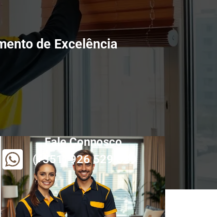
imento de Excelência
Fale Connosco
(+351) 926 529 829