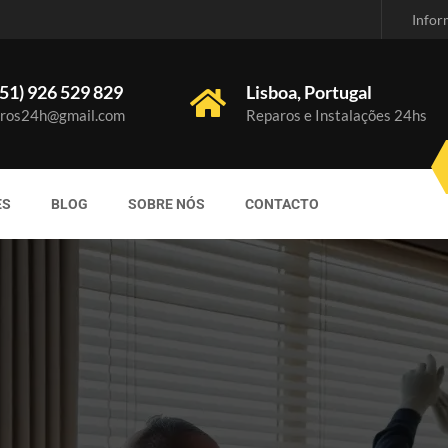
Infor
51) 926 529 829
Lisboa, Portugal
ros24h@gmail.com
Reparos e Instalações 24hs
ES
BLOG
SOBRE NÓS
CONTACTO