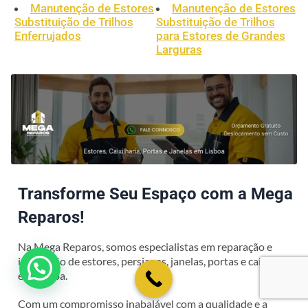
Manutenção de Estores
Manutenção de Estores
Substituição de Trilhos
Substituição de Trilhos
Enferrujados
para Estores de Grandes
Larguras
Transforme Seu Espaço com a Mega
Reparos!
Na Mega Reparos, somos especialistas em reparação e
instalação de estores, persianas, janelas, portas e caixilharia
em Lisboa.
Com um compromisso inabalável com a qualidade e a