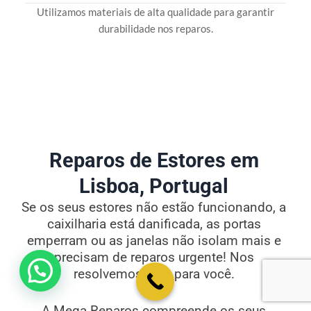
Utilizamos materiais de alta qualidade para garantir
durabilidade nos reparos.
Reparos de Estores em
Lisboa, Portugal
Se os seus estores não estão funcionando, a
caixilharia está danificada, as portas
emperram ou as janelas não isolam mais e
precisam de reparos urgente! Nos
💬 Como podemos ajudar?
resolvemos isso para você.
A Mega Reparos compreende os seus