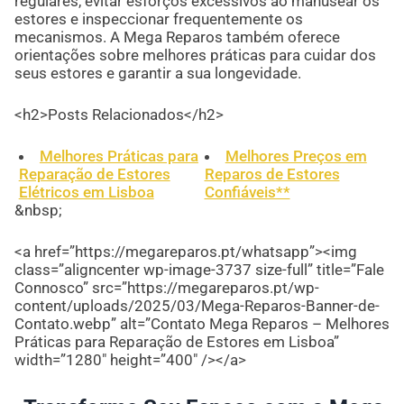
regulares, evitar esforços excessivos ao manusear os
estores e inspeccionar frequentemente os
mecanismos. A Mega Reparos também oferece
orientações sobre melhores práticas para cuidar dos
seus estores e garantir a sua longevidade.
<h2>Posts Relacionados</h2>
Melhores Práticas para
Melhores Preços em
Reparação de Estores
Reparos de Estores
Elétricos em Lisboa
Confiáveis**
&nbsp;
<a href=”https://megareparos.pt/whatsapp”><img
class=”aligncenter wp-image-3737 size-full” title=”Fale
Connosco” src=”https://megareparos.pt/wp-
content/uploads/2025/03/Mega-Reparos-Banner-de-
Contato.webp” alt=”Contato Mega Reparos – Melhores
Práticas para Reparação de Estores em Lisboa”
width=”1280″ height=”400″ /></a>