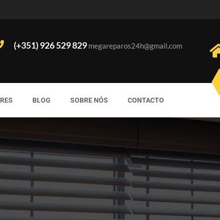
(+351) 926 529 829
megareparos24h@gmail.com
ORES
BLOG
SOBRE NÓS
CONTACTO