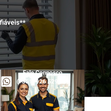
iáveis**
Fale Connosco
(+351) 926 529 829