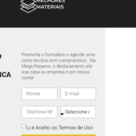
MELHORES
MATERIAIS
Preencha o formulário e agende uma
O
visita técnica sem compromisso. Na
Mega Reparos, o deslocamento até
sua casa ou empresa é por nossa
ICA
conta!
Li e Aceito os Termos de Uso