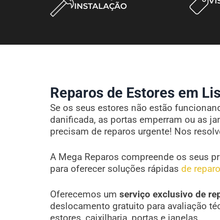
VI
INSTALAÇÃO
Reparos de Estores em Lis
Se os seus estores não estão funcionando
danificada, as portas emperram ou as ja
precisam de reparos urgente! Nos resol
A Mega Reparos compreende os seus pr
para oferecer soluções rápidas
de reparo
Oferecemos um
serviço exclusivo de re
deslocamento gratuito para avaliação té
estores, caixilharia, portas e janelas.