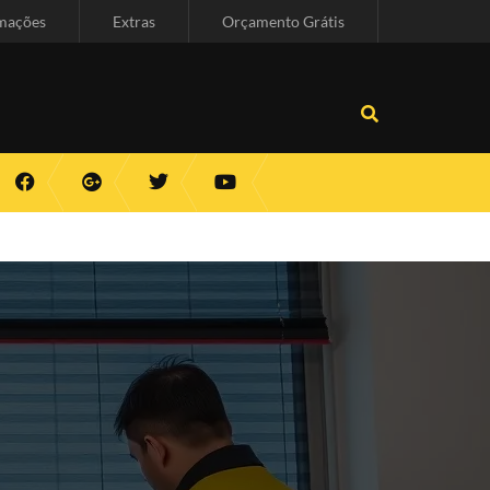
mações
Extras
Orçamento Grátis