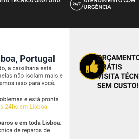
SITA TÉCNICA GRATUITA
ATENDIMENTO COM
URGÊNCIA
boa, Portugal
ORÇAMENT
GRÁTIS
, a caixilharia está
nelas não isolam mais e
VISITA TÉCN
vemos isso para você.
SEM CUSTO!
oblemas e está pronta
s 24hs em Lisboa.
paros e em toda Lisboa.
cnica de reparos de