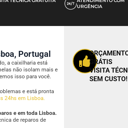
SITA TÉCNICA GRATUITA
ATENDIMENTO COM
URGÊNCIA
boa, Portugal
ORÇAMENT
GRÁTIS
, a caixilharia está
nelas não isolam mais e
VISITA TÉCN
vemos isso para você.
SEM CUSTO!
oblemas e está pronta
s 24hs em Lisboa.
paros e em toda Lisboa.
cnica de reparos de