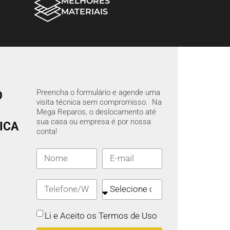
MELHORES
MATERIAIS
Preencha o formulário e agende uma
O
visita técnica sem compromisso. Na
Mega Reparos, o deslocamento até
sua casa ou empresa é por nossa
ICA
conta!
Li e Aceito os Termos de Uso