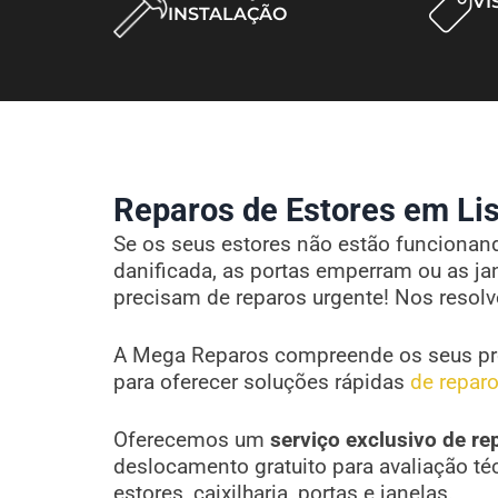
VI
INSTALAÇÃO
Reparos de Estores em Lis
Se os seus estores não estão funcionando
danificada, as portas emperram ou as ja
precisam de reparos urgente! Nos resol
A Mega Reparos compreende os seus pr
para oferecer soluções rápidas
de reparo
Oferecemos um
serviço exclusivo de re
deslocamento gratuito para avaliação té
estores, caixilharia, portas e janelas.