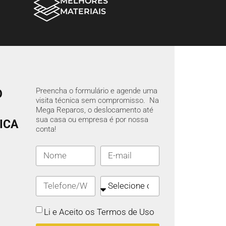
MELHORES
MATERIAIS
Preencha o formulário e agende uma
O
visita técnica sem compromisso. Na
Mega Reparos, o deslocamento até
sua casa ou empresa é por nossa
ICA
conta!
Li e Aceito os Termos de Uso