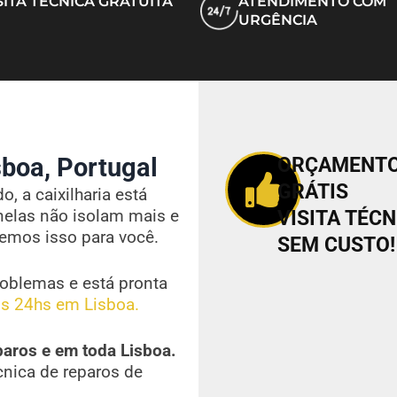
SITA TÉCNICA GRATUITA
ATENDIMENTO COM
URGÊNCIA
boa, Portugal
ORÇAMENT
GRÁTIS
, a caixilharia está
nelas não isolam mais e
VISITA TÉCN
vemos isso para você.
SEM CUSTO!
oblemas e está pronta
s 24hs em Lisboa.
paros e em toda Lisboa.
cnica de reparos de