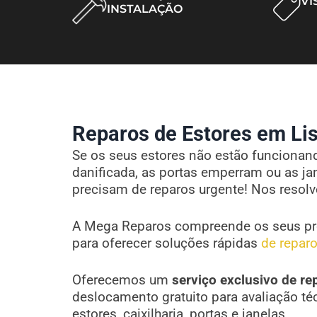
VI
INSTALAÇÃO
Reparos de Estores em Lis
Se os seus estores não estão funcionando
danificada, as portas emperram ou as ja
precisam de reparos urgente! Nos resol
A Mega Reparos compreende os seus pr
para oferecer soluções rápidas
de reparo
Oferecemos um
serviço exclusivo de re
deslocamento gratuito para avaliação té
estores, caixilharia, portas e janelas.