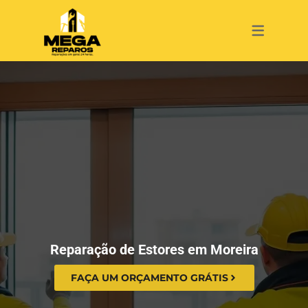
SERVIÇOS
CAIXILHARI
PERSIANAS
JANELAS
ESTORES
PORTAS
ESTORES
REPAROS
REPAROS
REPAROS
REPAROS
REPAROS
PERSIANAS
INSTALAÇÕES
INSTALAÇÃO
INSTALAÇÃO
INSTALAÇÃO
INSTALAÇÃO
PORTAS
MANUTENÇÃO
MANUTENÇÃO
MANUTENÇÃO
MANUTENÇÃO
MANUTENÇÃO
JANELAS
LIMPEZA
LIMPEZA
CAIXILHARIA
Reparação de Estores em Moreira
FAÇA UM ORÇAMENTO GRÁTIS