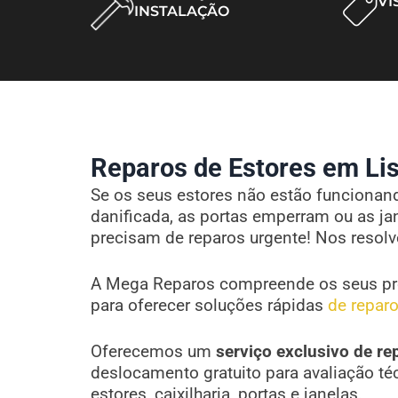
VI
INSTALAÇÃO
Reparos de Estores em Lis
Se os seus estores não estão funcionando
danificada, as portas emperram ou as ja
precisam de reparos urgente! Nos resol
A Mega Reparos compreende os seus pr
para oferecer soluções rápidas
de reparo
Oferecemos um
serviço exclusivo de re
deslocamento gratuito para avaliação té
estores, caixilharia, portas e janelas.