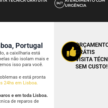
SITA TÉCNICA GRATUITA
ATENDIMENTO COM
URGÊNCIA
boa, Portugal
ORÇAMENT
GRÁTIS
, a caixilharia está
nelas não isolam mais e
VISITA TÉCN
vemos isso para você.
SEM CUSTO!
oblemas e está pronta
s 24hs em Lisboa.
paros e em toda Lisboa.
cnica de reparos de