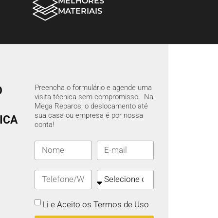
MELHORES
MATERIAIS
Preencha o formulário e agende uma
O
visita técnica sem compromisso. Na
Mega Reparos, o deslocamento até
sua casa ou empresa é por nossa
ICA
conta!
Li e Aceito os Termos de Uso