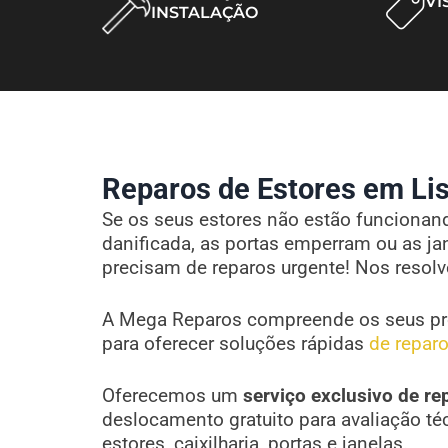
VI
INSTALAÇÃO
Reparos de Estores em Lis
Se os seus estores não estão funcionando
danificada, as portas emperram ou as ja
precisam de reparos urgente! Nos resol
A Mega Reparos compreende os seus pr
para oferecer soluções rápidas
de reparo
Oferecemos um
serviço exclusivo de re
deslocamento gratuito para avaliação té
estores, caixilharia, portas e janelas.