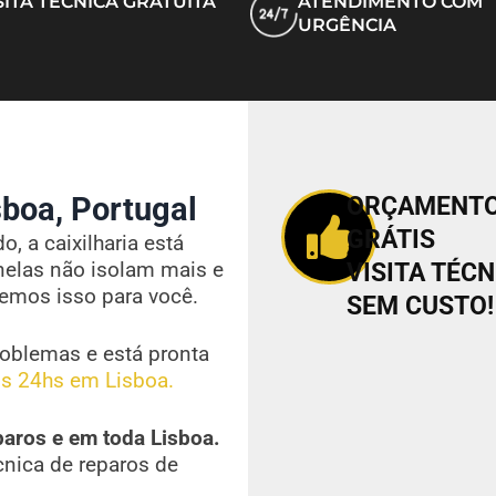
SITA TÉCNICA GRATUITA
ATENDIMENTO COM
URGÊNCIA
boa, Portugal
ORÇAMENT
GRÁTIS
, a caixilharia está
nelas não isolam mais e
VISITA TÉCN
vemos isso para você.
SEM CUSTO!
oblemas e está pronta
s 24hs em Lisboa.
paros e em toda Lisboa.
cnica de reparos de