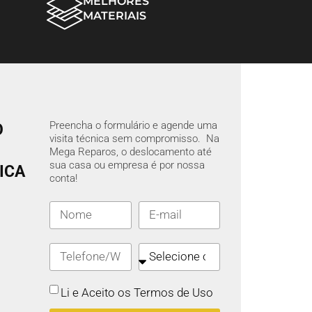
MELHORES
MATERIAIS
Preencha o formulário e agende uma
O
visita técnica sem compromisso. Na
Mega Reparos, o deslocamento até
sua casa ou empresa é por nossa
ICA
conta!
Li e Aceito os Termos de Uso