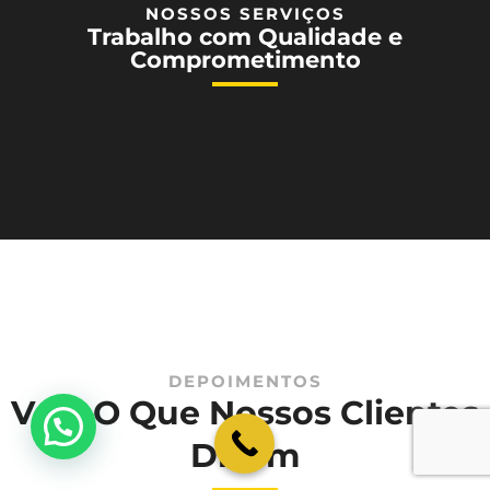
NOSSOS SERVIÇOS
Trabalho com Qualidade e
Comprometimento
DEPOIMENTOS
Veja O Que Nossos Clientes
💬 Como podemos ajudar?
Dizem