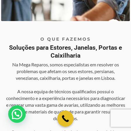
O QUE FAZEMOS
Soluções para Estores, Janelas, Portas e
Caixilharia
Na Mega Reparos, somos especialistas em resolver os
problemas que afetam os seus estores, persianas,
venezianas, caixilharia, portas e janelas em Lisboa.
A nossa equipa de técnicos qualificados possui o
conhecimento e a experiência necessários para diagnosticar
e reparar uma vasta gama de avarias, utilizando as melhores
práticas e materiais de qualidade para garantir resultados
💬 Como podemos ajudar?
duradouros.