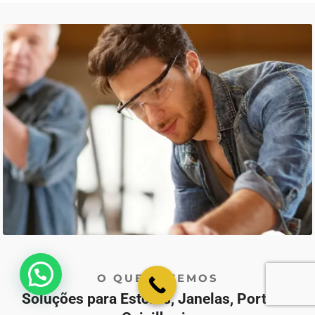
💬 Como podemos ajudar?
O QUE FAZEMOS
Soluções para Estores, Janelas, Portas e