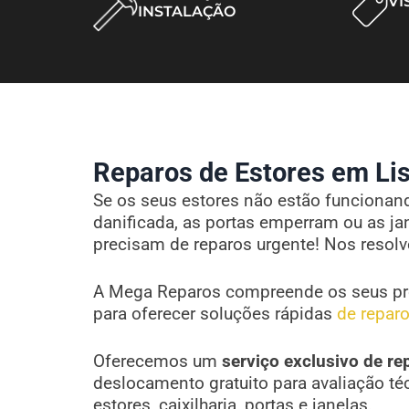
VI
INSTALAÇÃO
Reparos de Estores em Lis
Se os seus estores não estão funcionando
danificada, as portas emperram ou as ja
precisam de reparos urgente! Nos resol
A Mega Reparos compreende os seus pr
para oferecer soluções rápidas
de reparo
Oferecemos um
serviço exclusivo de re
deslocamento gratuito para avaliação té
estores, caixilharia, portas e janelas.