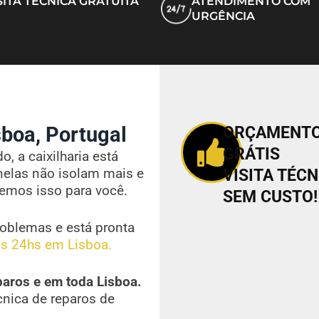
SITA TÉCNICA GRATUITA
ATENDIMENTO COM
URGÊNCIA
boa, Portugal
ORÇAMENT
GRÁTIS
, a caixilharia está
nelas não isolam mais e
VISITA TÉCN
vemos isso para você.
SEM CUSTO!
oblemas e está pronta
s 24hs em Lisboa.
paros e em toda Lisboa.
cnica de reparos de