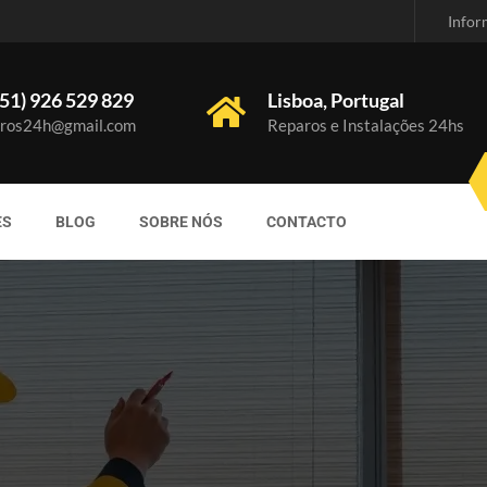
Infor
51) 926 529 829
Lisboa, Portugal
ros24h@gmail.com
Reparos e Instalações 24hs
ES
BLOG
SOBRE NÓS
CONTACTO