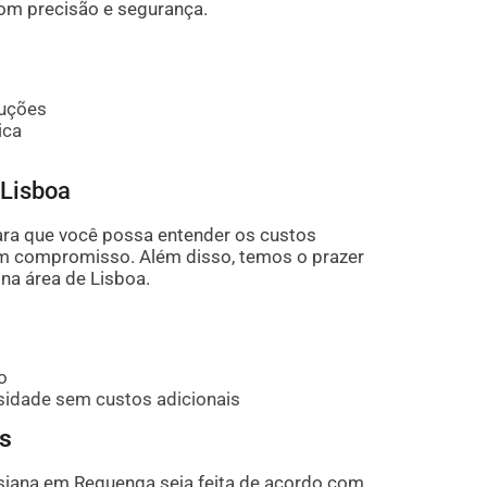
om precisão e segurança.
ruções
ica
Lisboa
ra que você possa entender os custos
em compromisso. Além disso, temos o prazer
na área de Lisboa.
o
ssidade sem custos adicionais
s
siana em Reguenga seja feita de acordo com