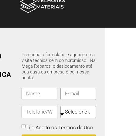
MELHORES
MATERIAIS
Preencha o formulário e agende uma
O
visita técnica sem compromisso. Na
Mega Reparos, o deslocamento até
sua casa ou empresa é por nossa
ICA
conta!
Li e Aceito os Termos de Uso