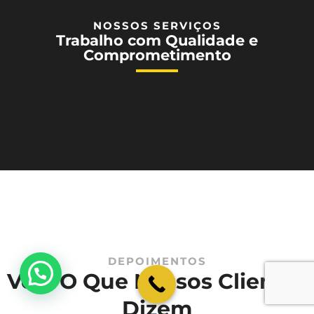
NOSSOS SERVIÇOS
Trabalho com Qualidade e
Comprometimento
DEPOIMENTOS
💬 Como podemos ajudar?
Veja O Que Nossos Clientes
Dizem