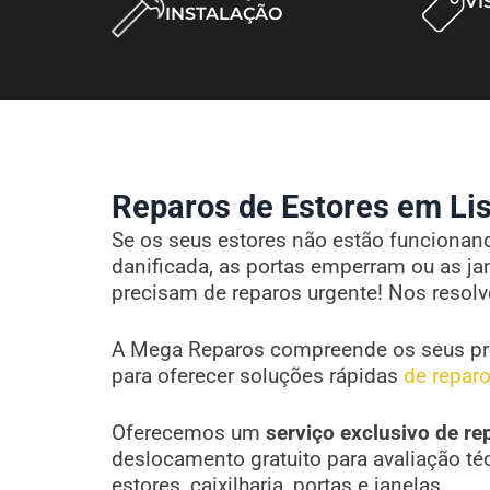
VI
INSTALAÇÃO
Reparos de Estores em Lis
Se os seus estores não estão funcionando
danificada, as portas emperram ou as ja
precisam de reparos urgente! Nos resol
A Mega Reparos compreende os seus pr
para oferecer soluções rápidas
de reparo
Oferecemos um
serviço exclusivo de re
deslocamento gratuito para avaliação té
estores, caixilharia, portas e janelas.