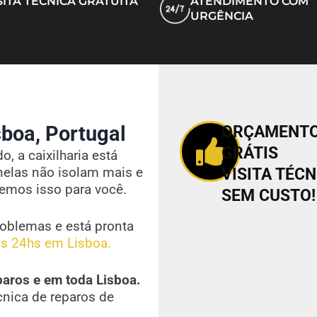
SITA TÉCNICA GRATUITA
ATENDIMENTO COM
URGÊNCIA
boa, Portugal
ORÇAMENT
GRÁTIS
, a caixilharia está
nelas não isolam mais e
VISITA TÉCN
vemos isso para você.
SEM CUSTO!
oblemas e está pronta
s 24hs em Lisboa.
paros e em toda Lisboa.
cnica de reparos de