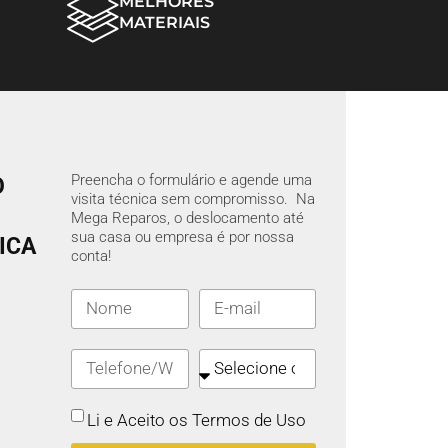
MELHORES
MATERIAIS
Preencha o formulário e agende uma
O
visita técnica sem compromisso. Na
Mega Reparos, o deslocamento até
sua casa ou empresa é por nossa
ICA
conta!
Li e Aceito os Termos de Uso