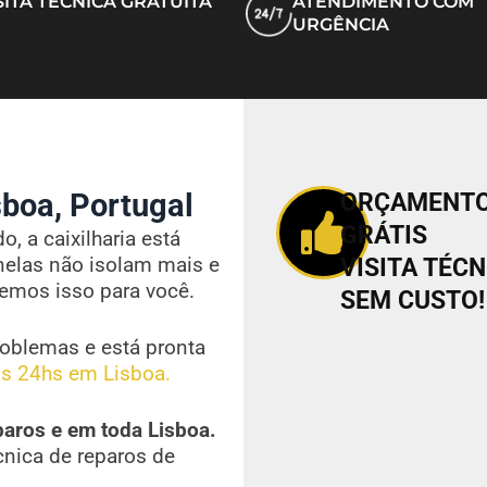
SITA TÉCNICA GRATUITA
ATENDIMENTO COM
URGÊNCIA
boa, Portugal
ORÇAMENT
GRÁTIS
, a caixilharia está
nelas não isolam mais e
VISITA TÉCN
vemos isso para você.
SEM CUSTO!
oblemas e está pronta
s 24hs em Lisboa.
paros e em toda Lisboa.
cnica de reparos de