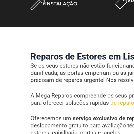
VI
INSTALAÇÃO
Reparos de Estores em Lis
Se os seus estores não estão funcionando
danificada, as portas emperram ou as ja
precisam de reparos urgente! Nos resol
A Mega Reparos compreende os seus pr
para oferecer soluções rápidas
de reparo
Oferecemos um
serviço exclusivo de re
deslocamento gratuito para avaliação té
estores, caixilharia, portas e janelas.