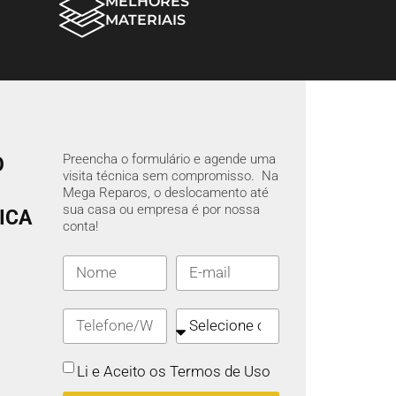
MELHORES
MATERIAIS
Preencha o formulário e agende uma
O
visita técnica sem compromisso. Na
Mega Reparos, o deslocamento até
sua casa ou empresa é por nossa
ICA
conta!
Li e Aceito os Termos de Uso