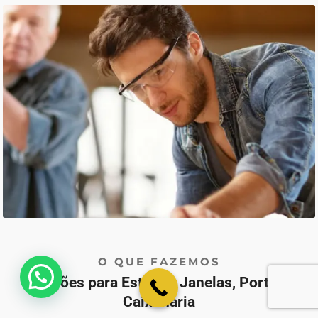
O QUE FAZEMOS
💬 Como podemos ajudar?
Soluções para Estores, Janelas, Portas e
Caixilharia