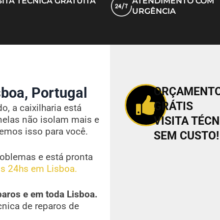
SITA TÉCNICA GRATUITA
ATENDIMENTO COM
URGÊNCIA
boa, Portugal
ORÇAMENT
GRÁTIS
, a caixilharia está
nelas não isolam mais e
VISITA TÉCN
vemos isso para você.
SEM CUSTO!
oblemas e está pronta
s 24hs em Lisboa.
paros e em toda Lisboa.
cnica de reparos de