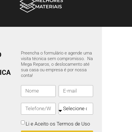
MELHORES
MATERIAIS
Preencha o formulário e agende uma
O
visita técnica sem compromisso. Na
Mega Reparos, o deslocamento até
sua casa ou empresa é por nossa
ICA
conta!
Li e Aceito os Termos de Uso