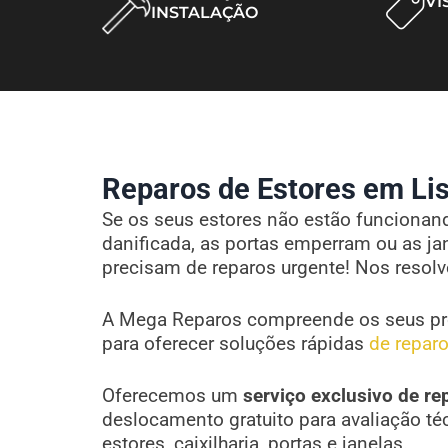
VI
INSTALAÇÃO
Reparos de Estores em Lis
Se os seus estores não estão funcionando
danificada, as portas emperram ou as ja
precisam de reparos urgente! Nos resol
A Mega Reparos compreende os seus pr
para oferecer soluções rápidas
de reparo
Oferecemos um
serviço exclusivo de re
deslocamento gratuito para avaliação té
estores, caixilharia, portas e janelas.