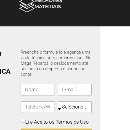
MELHORES
MATERIAIS
Preencha o formulário e agende uma
O
visita técnica sem compromisso. Na
Mega Reparos, o deslocamento até
sua casa ou empresa é por nossa
ICA
conta!
Li e Aceito os Termos de Uso