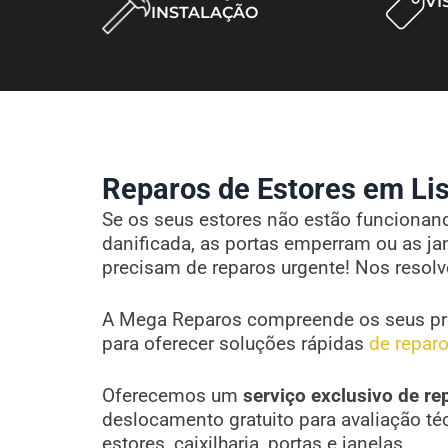
VI
INSTALAÇÃO
Reparos de Estores em Lis
Se os seus estores não estão funcionando
danificada, as portas emperram ou as ja
precisam de reparos urgente! Nos resol
A Mega Reparos compreende os seus pr
para oferecer soluções rápidas
de reparo
Oferecemos um
serviço exclusivo de re
deslocamento gratuito para avaliação té
estores, caixilharia, portas e janelas.