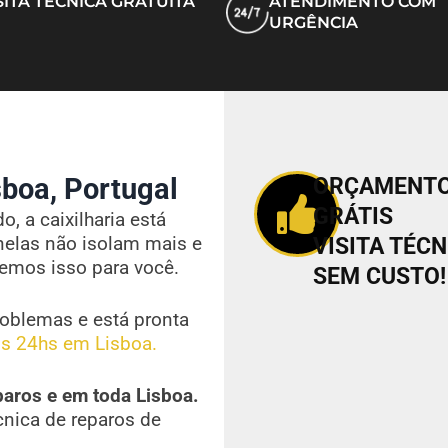
SITA TÉCNICA GRATUITA
ATENDIMENTO COM
URGÊNCIA
boa, Portugal
ORÇAMENT
GRÁTIS
, a caixilharia está
nelas não isolam mais e
VISITA TÉCN
vemos isso para você.
SEM CUSTO!
oblemas e está pronta
s 24hs em Lisboa.
paros e em toda Lisboa.
cnica de reparos de