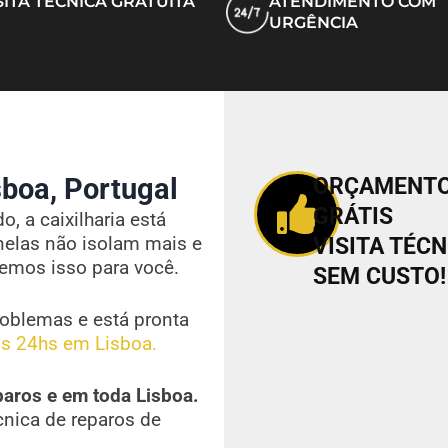
SITA TÉCNICA GRATUITA
ATENDIMENTO COM
URGÊNCIA
boa, Portugal
ORÇAMENT
GRÁTIS
, a caixilharia está
nelas não isolam mais e
VISITA TÉCN
vemos isso para você.
SEM CUSTO!
oblemas e está pronta
s 24hs em Lisboa.
paros e em toda Lisboa.
cnica de reparos de