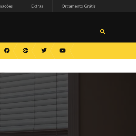
mações
Extras
Orçamento Grátis