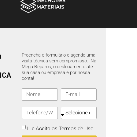
MELHORES
MATERIAIS
Preencha o formulário e agende uma
O
visita técnica sem compromisso. Na
Mega Reparos, o deslocamento até
sua casa ou empresa é por nossa
ICA
conta!
Li e Aceito os Termos de Uso