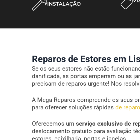
VI
INSTALAÇÃO
Reparos de Estores em Lis
Se os seus estores não estão funcionando
danificada, as portas emperram ou as ja
precisam de reparos urgente! Nos resol
A Mega Reparos compreende os seus pr
para oferecer soluções rápidas
de reparo
Oferecemos um
serviço exclusivo de re
deslocamento gratuito para avaliação té
estores, caixilharia, portas e janelas.