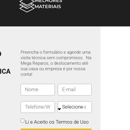
MELHORES
MATERIAIS
Preencha o formulário e agende uma
O
visita técnica sem compromisso. Na
Mega Reparos, o deslocamento até
sua casa ou empresa é por nossa
ICA
conta!
Li e Aceito os Termos de Uso