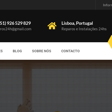
Infor
51) 926 529 829
Lisboa, Portugal
ros24h@gmail.com
Reparos e Instalações 24hs
ES
BLOG
SOBRE NÓS
CONTACTO