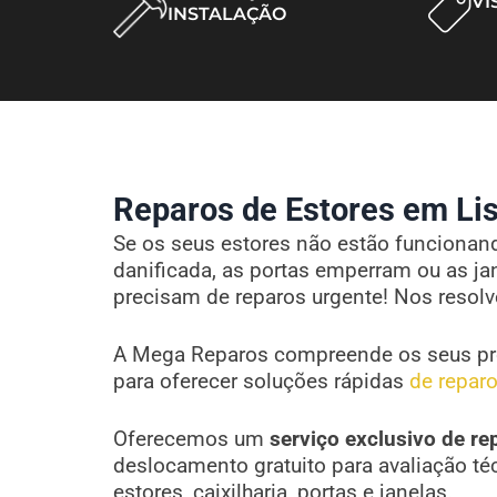
VI
INSTALAÇÃO
Reparos de Estores em Lis
Se os seus estores não estão funcionando
danificada, as portas emperram ou as ja
precisam de reparos urgente! Nos resol
A Mega Reparos compreende os seus pr
para oferecer soluções rápidas
de reparo
Oferecemos um
serviço exclusivo de re
deslocamento gratuito para avaliação té
estores, caixilharia, portas e janelas.