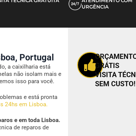
SITA TÉCNICA GRATUITA
ATENDIMENTO COM
URGÊNCIA
boa, Portugal
ORÇAMENT
GRÁTIS
, a caixilharia está
nelas não isolam mais e
VISITA TÉCN
vemos isso para você.
SEM CUSTO!
oblemas e está pronta
s 24hs em Lisboa.
paros e em toda Lisboa.
cnica de reparos de