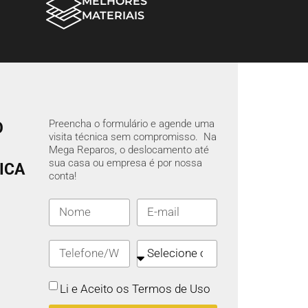
MELHORES
MATERIAIS
Preencha o formulário e agende uma
O
visita técnica sem compromisso. Na
Mega Reparos, o deslocamento até
sua casa ou empresa é por nossa
ICA
conta!
Li e Aceito os Termos de Uso