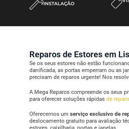
VI
INSTALAÇÃO
Reparos de Estores em Lis
Se os seus estores não estão funcionando
danificada, as portas emperram ou as ja
precisam de reparos urgente! Nos resol
A Mega Reparos compreende os seus pr
para oferecer soluções rápidas
de reparo
Oferecemos um
serviço exclusivo de re
deslocamento gratuito para avaliação té
estores, caixilharia, portas e janelas.