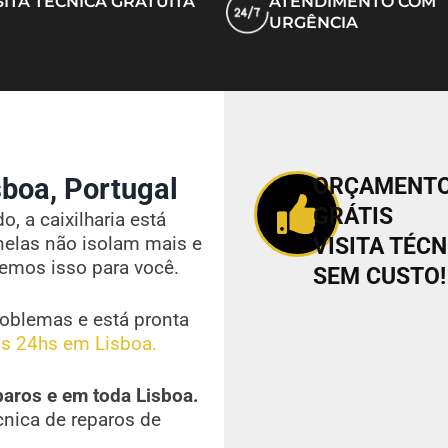
SITA TÉCNICA GRATUITA
ATENDIMENTO COM
URGÊNCIA
boa, Portugal
ORÇAMENT
GRÁTIS
, a caixilharia está
nelas não isolam mais e
VISITA TÉCN
vemos isso para você.
SEM CUSTO!
oblemas e está pronta
s 24hs em Lisboa.
paros e em toda Lisboa.
cnica de reparos de