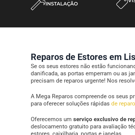
VI
INSTALAÇÃO
Reparos de Estores em Lis
Se os seus estores não estão funcionando
danificada, as portas emperram ou as ja
precisam de reparos urgente! Nos resol
A Mega Reparos compreende os seus pr
para oferecer soluções rápidas
de reparo
Oferecemos um
serviço exclusivo de re
deslocamento gratuito para avaliação té
estores, caixilharia, portas e janelas.