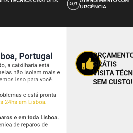
SITA TÉCNICA GRATUITA
ATENDIMENTO COM
URGÊNCIA
boa, Portugal
ORÇAMENT
GRÁTIS
, a caixilharia está
nelas não isolam mais e
VISITA TÉCN
vemos isso para você.
SEM CUSTO!
oblemas e está pronta
s 24hs em Lisboa.
paros e em toda Lisboa.
cnica de reparos de