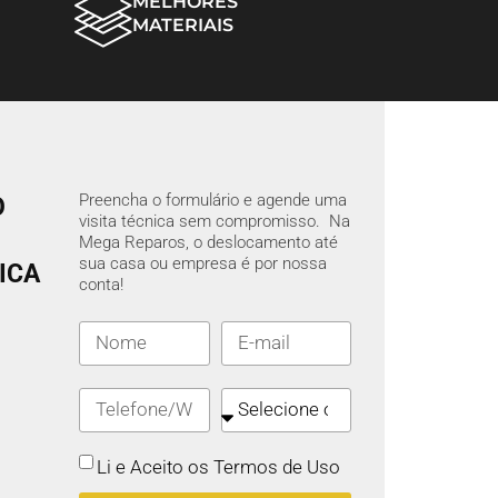
MELHORES
MATERIAIS
Preencha o formulário e agende uma
O
visita técnica sem compromisso. Na
Mega Reparos, o deslocamento até
sua casa ou empresa é por nossa
ICA
conta!
Li e Aceito os Termos de Uso