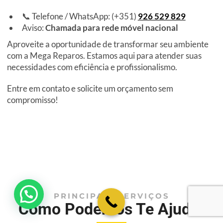
📞 Telefone / WhatsApp: (+351)
926 529 829
Aviso:
Chamada para rede móvel nacional
Aproveite a oportunidade de transformar seu ambiente
com a Mega Reparos. Estamos aqui para atender suas
necessidades com eficiência e profissionalismo.
Entre em contato e solicite um orçamento sem
compromisso!
💬 Como podemos ajudar?
PRINCIPAIS SERVIÇOS
Como Podemos Te Ajudar