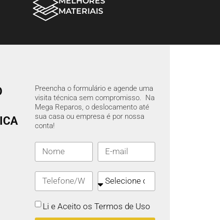
MELHORES
MATERIAIS
Preencha o formulário e agende uma
O
visita técnica sem compromisso. Na
Mega Reparos, o deslocamento até
sua casa ou empresa é por nossa
ICA
conta!
Li e Aceito os Termos de Uso