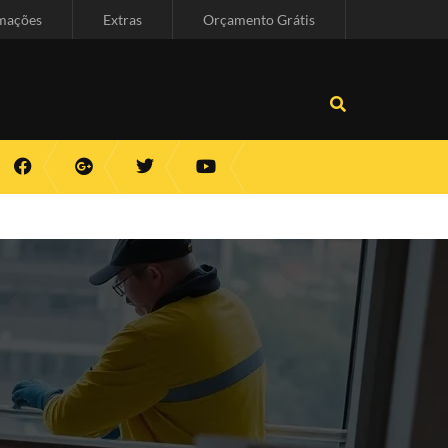
mações
Extras
Orçamento Grátis