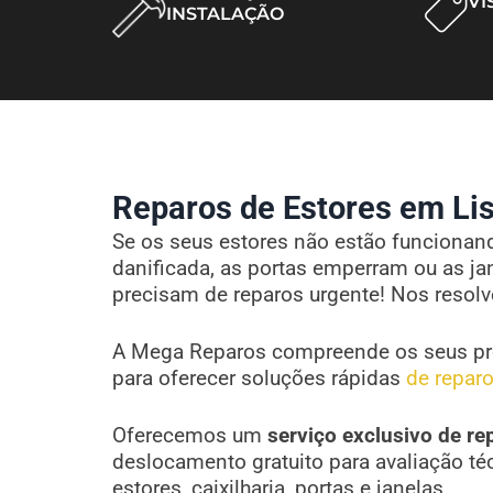
VI
INSTALAÇÃO
Reparos de Estores em Lis
Se os seus estores não estão funcionando
danificada, as portas emperram ou as ja
precisam de reparos urgente! Nos resol
A Mega Reparos compreende os seus pr
para oferecer soluções rápidas
de reparo
Oferecemos um
serviço exclusivo de re
deslocamento gratuito para avaliação té
estores, caixilharia, portas e janelas.