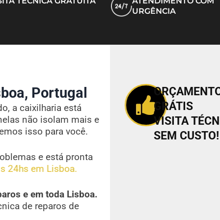
SITA TÉCNICA GRATUITA
ATENDIMENTO COM
URGÊNCIA
boa, Portugal
ORÇAMENT
GRÁTIS
, a caixilharia está
nelas não isolam mais e
VISITA TÉCN
vemos isso para você.
SEM CUSTO!
oblemas e está pronta
s 24hs em Lisboa.
paros e em toda Lisboa.
cnica de reparos de