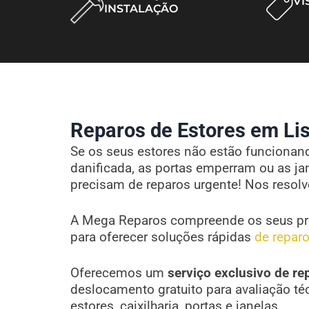
VI
INSTALAÇÃO
Reparos de Estores em Lis
Se os seus estores não estão funcionando
danificada, as portas emperram ou as ja
precisam de reparos urgente! Nos resol
A Mega Reparos compreende os seus pr
para oferecer soluções rápidas
de reparo
Oferecemos um
serviço exclusivo de re
deslocamento gratuito para avaliação té
estores, caixilharia, portas e janelas.