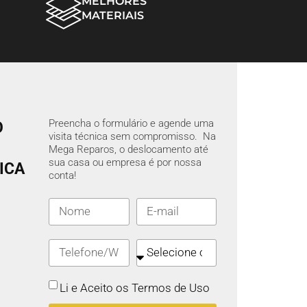
MELHORES
MATERIAIS
Preencha o formulário e agende uma
O
visita técnica sem compromisso. Na
Mega Reparos, o deslocamento até
sua casa ou empresa é por nossa
ICA
conta!
Li e Aceito os Termos de Uso