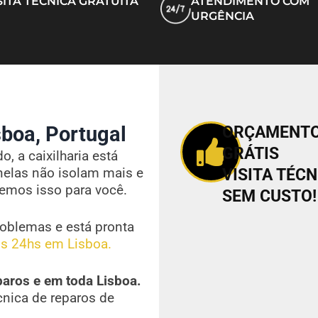
SITA TÉCNICA GRATUITA
ATENDIMENTO COM
URGÊNCIA
boa, Portugal
ORÇAMENT
GRÁTIS
, a caixilharia está
nelas não isolam mais e
VISITA TÉCN
vemos isso para você.
SEM CUSTO!
oblemas e está pronta
s 24hs em Lisboa.
paros e em toda Lisboa.
cnica de reparos de