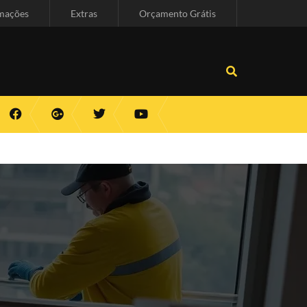
mações
Extras
Orçamento Grátis