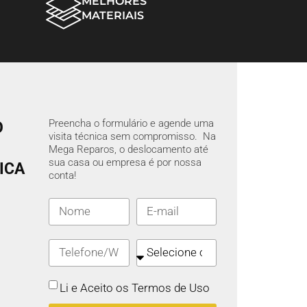
MELHORES
MATERIAIS
Preencha o formulário e agende uma
O
visita técnica sem compromisso. Na
Mega Reparos, o deslocamento até
sua casa ou empresa é por nossa
ICA
conta!
Li e Aceito os Termos de Uso