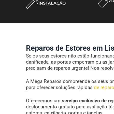
VI
INSTALAÇÃO
Reparos de Estores em Lis
Se os seus estores não estão funcionando
danificada, as portas emperram ou as ja
precisam de reparos urgente! Nos resol
A Mega Reparos compreende os seus pr
para oferecer soluções rápidas
de reparo
Oferecemos um
serviço exclusivo de re
deslocamento gratuito para avaliação té
estores, caixilharia, portas e janelas.