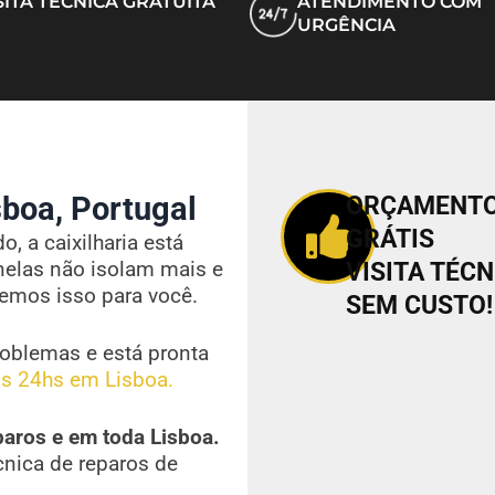
SITA TÉCNICA GRATUITA
ATENDIMENTO COM
URGÊNCIA
boa, Portugal
ORÇAMENT
GRÁTIS
, a caixilharia está
nelas não isolam mais e
VISITA TÉCN
vemos isso para você.
SEM CUSTO!
oblemas e está pronta
s 24hs em Lisboa.
paros e em toda Lisboa.
cnica de reparos de